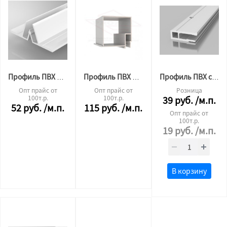
Профиль ПВХ разделительный 2.5м.п.
Профиль ПВХ БП 40 евробрус 2.0м
Профиль ПВХ стандарт стеновой 2.0м "СФЕРА"
Опт прайс от
Опт прайс от
Розница
100т.р.
100т.р.
39
руб.
/м.п.
52
руб.
/м.п.
115
руб.
/м.п.
Опт прайс от
100т.р.
19
руб.
/м.п.
В корзину