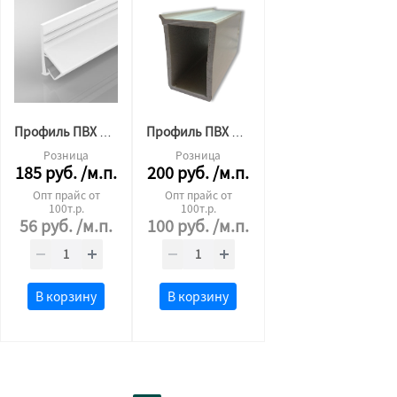
Профиль ПВХ для тканевого потолка стеновой 2,5 м.п. белая
Профиль ПВХ 45x30 евробрус
Розница
Розница
185
руб.
/м.п.
200
руб.
/м.п.
Опт прайс от
Опт прайс от
100т.р.
100т.р.
56
руб.
/м.п.
100
руб.
/м.п.
В корзину
В корзину