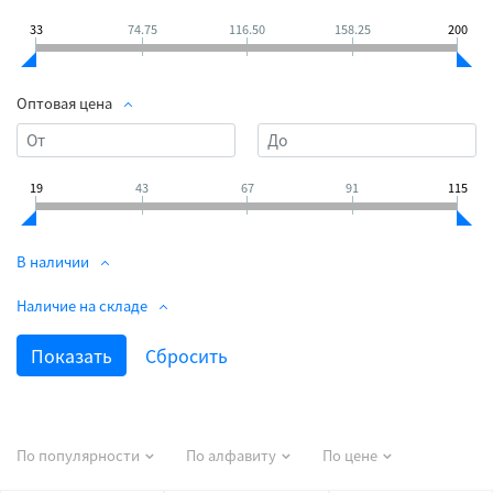
33
74.75
116.50
158.25
200
Оптовая цена
19
43
67
91
115
В наличии
Наличие на складе
По популярности
По алфавиту
По цене