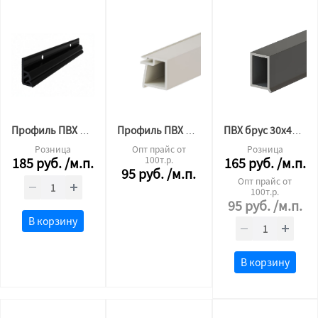
Профиль ПВХ для тканевого потолка потолочный черный 2,6 м.п.
Профиль ПВХ БП 40 евробрус (2,5 м.п.)
ПВХ брус 30х45 (палка 2м)
Розница
Опт прайс от
Розница
185
руб.
/м.п.
100т.р.
165
руб.
/м.п.
95
руб.
/м.п.
Опт прайс от
100т.р.
95
руб.
/м.п.
В корзину
В корзину