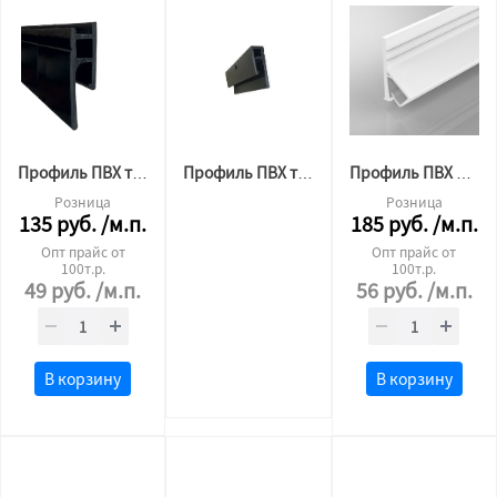
Профиль ПВХ теневой (багет) 2,5м
Профиль ПВХ теневой мини 2,5м Бизон
Профиль ПВХ для тканевого потолка стеновой 2 м.п. черный
Розница
Розница
135
руб.
/м.п.
185
руб.
/м.п.
Опт прайс от
Опт прайс от
100т.р.
100т.р.
49
руб.
/м.п.
56
руб.
/м.п.
В корзину
В корзину