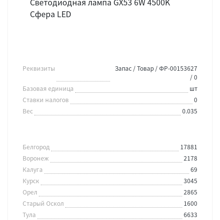
Светодиодная лампа GX53 6W 4500K
Сфера LED
Реквизиты
Запас / Товар / ФР-00153627
/ 0
Базовая единица
шт
Ставки налогов
0
Вес
0.035
Белгород
17881
Воронеж
2178
Калуга
69
Курск
3045
Орел
2865
Старый Оскол
1600
Тула
6633