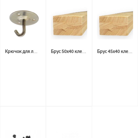
Крючок для люстры усиленный
Брус 50х40 клееный (3м.п)
Брус 45х40 клееный (2 м.п)