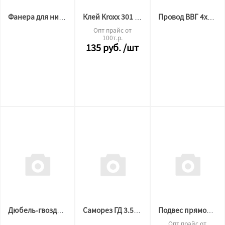
Фанера для ниш 30х152х1,5
Клей Kroxx 301 20гр.
Провод ВВГ 4х1,5
Опт прайс от
100т.р.
135
руб.
/шт
Дюбель-гвоздь 6*40мм (СВ Премиум)
Саморез ГД 3.5х35мм 1300 шт (2,35 кг) РМЗ
Подвес прямой 0.6*300мм
Опт прайс от