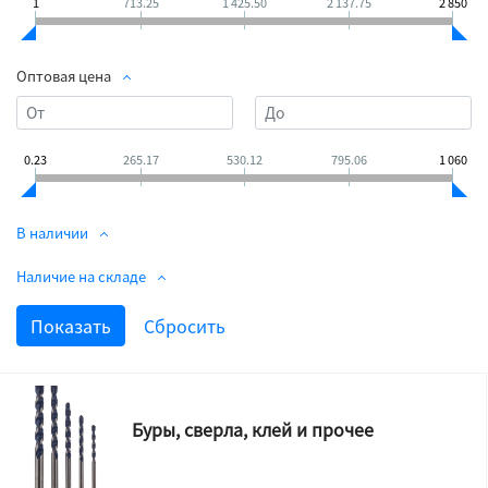
1
713.25
1 425.50
2 137.75
2 850
Оптовая цена
0.23
265.17
530.12
795.06
1 060
В наличии
Наличие на складе
Буры, сверла, клей и прочее