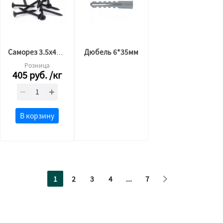
Дюбель 6*35мм
Саморез 3.5х41мм (кг) по металлу
Розница
405
руб.
/кг
В корзину
1
2
3
4
...
7