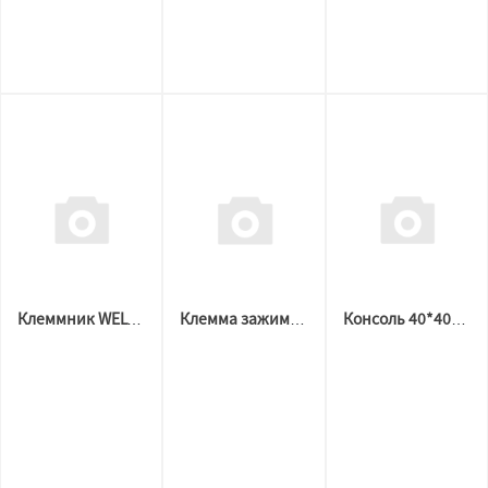
Клеммник WELTON РСТ 215 с зажимом, 5 гнезд
Клемма зажимная двуполюсная 2+2 гнезда
Консоль 40*40*80