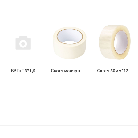
ВВГнГ 3*1,5
Скотч малярный 48мм*30м
Скотч 50мм*132м*40мкм прозрачный